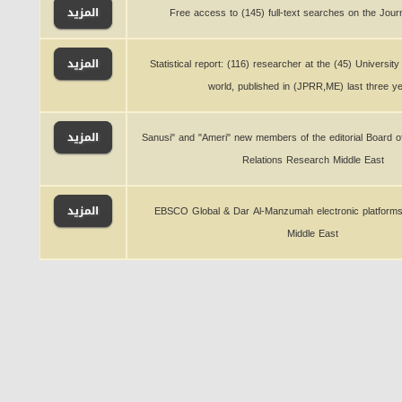
المزيد
Free access to (145) full-text searches on the Jour
المزيد
Statistical report: (116) researcher at the (45) University
world, published in (JPRR,ME) last three y
المزيد
"Sanusi" and "Ameri" new members of the editorial Board of
Relations Research Middle East
المزيد
EBSCO Global & Dar Al-Manzumah electronic platforms
Middle East