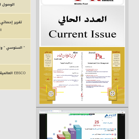
الوصول الحر لأكثر من (45
ا
" السنوسي " و" 
EBSCO الع