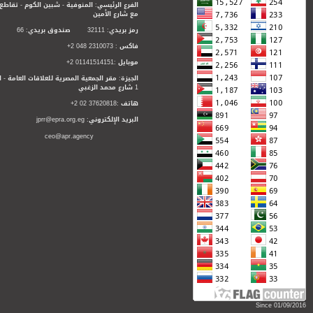
الفرع الرئيسي: المنوفية - شبين الكوم - تقاطع
مع شارع الأمين
رمز بريدي: 32111 صندوق بريدي: 66
فاكس : 2310073 048 2+
موبايل :01141514151 2+
الجيزة: مقر الجمعية المصرية للعلاقات العامة - ا
1 شارع محمد الزغبي
هاتف :37620818 02 2+
البريد الإلكتروني: jprr@epra.org.eg
ceo@apr.agency
Since 01/09/2016