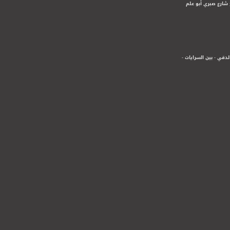
 شارع صبري أبو علم
لدقي - بين السرايات -