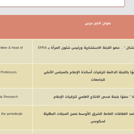
عنوان الخبر عربى
ال " .. عضو اللجنة الاستشارية ورئيس شئون المرأة بـ EPRA
ittee & head of
 باللجنة الدائمة لترقيات أساتذة الإعلام بالمجلس الأعلى
Professors
للجامعات
 " عضوًا بلجنة فحص الانتاج العلمي لترقيات الإعلام
ia Research
تمد العلاقات العامة الشرق الأوسط ضمن المجلات المهيئة
 the periodicals
لسكوبس