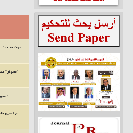
الموت يغيب " الش
"معوض" عضوًا
" عجوة
أم القرى تع