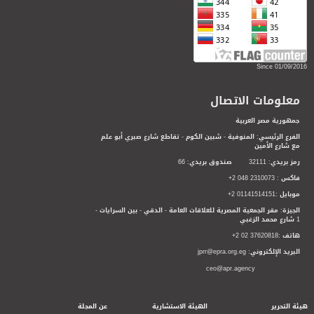
Since 01/09/2016
معلومات الاتصال
جمهورية مصر العربية
الفرع الرئيسي: المنوفية - شبين الكوم - تقاطع شارع صبري أبو علم
مع شارع الأمين
رمز بريدي: 32111 صندوق بريدي: 66
فاكس : 2310073 048 2+
موبايل :01141514151 2+
الجيزة: مقر الجمعية المصرية للعلاقات العامة - الدقي - بين السرايات -
1 شارع محمد الزغبي
هاتف :37620818 02 2+
البريد الإلكتروني: jprr@epra.org.eg
ceo@apr.agency
هيئة التحرير
الهيئة الاستشارية
عن المجلة