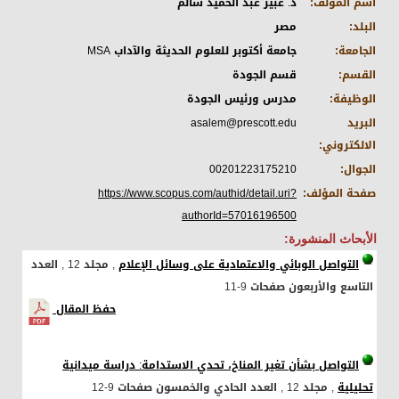
اسم المؤلف:
د. عبير عبد الحميد سالم
البلد:
مصر
الجامعة:
جامعة أكتوبر للعلوم الحديثة والآداب MSA
القسم:
قسم الجودة
الوظيفة:
مدرس ورئيس الجودة
البريد
asalem@prescott.edu
الالكتروني:
الجوال:
00201223175210
صفحة المؤلف:
https://www.scopus.com/authid/detail.uri?
authorId=57016196500
الأبحاث المنشورة:
التواصل الوبائي والاعتمادية على وسائل الإعلام
, مجلد 12
, العدد
التاسع والأربعون
صفحات 9-11
حفظ المقال
التواصل بشأن تغير المناخ، تحدي الاستدامة: دراسة ميدانية
تحليلية
, مجلد 12
, العدد الحادي والخمسون
صفحات 9-12