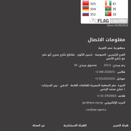
Since 01/09/2016
معلومات الاتصال
جمهورية مصر العربية
الفرع الرئيسي: المنوفية - شبين الكوم - تقاطع شارع صبري أبو علم
مع شارع الأمين
رمز بريدي: 32111 صندوق بريدي: 66
فاكس : 2310073 048 2+
موبايل :01141514151 2+
الجيزة: مقر الجمعية المصرية للعلاقات العامة - الدقي - بين السرايات -
1 شارع محمد الزغبي
هاتف :37620818 02 2+
البريد الإلكتروني: jprr@epra.org.eg
ceo@apr.agency
هيئة التحرير
الهيئة الاستشارية
عن المجلة