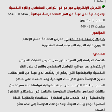
|
مجلد 8
التحرش الإلكتروني عبر مواقع التواصل الاجتماعي وآثاره النفسية
والاجتماعية لدى عينة من المراهقات: دراسة ميدانية
, مجلد 8
, العدد
السابع والعشرون
صفحات 385 - 446
المؤلفون:
د. جيهان سعد عبده المعبي
-مدرس الصحافة،قسم الإعلام
التربوي،كلية التربية النوعية،جامعة المنصورة
الملخص:
هدفت الدراسة إلى التعرف على مدى تعرض الفتيات للتحرش
الإلكتروني عبر مواقع التواصل الاجتماعي والتعرف على الآثار
النفسية والاجتماعية التى يمكن أن يخلَّفها لدى عينة من المراهقات،
تندرج الدراسة ضمن الدراسات الوصفية وقد اعتمدت على منهج
المسح، وطبقت الدراسة على عينة عشوائية قوامها 400 مفردة من
طالبات المدارس والجامعات الحكومية والخاصة في محافظتي القاهرة
والدقهلية، وقد اعتمدت على استمارة الاستقصاء بالمقابلة كأداة
أساسية لجمع بيانات العينة، وقد توصلت الدراسة إلى عدة نتائج
أهمها: