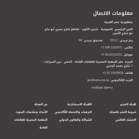
معلومات الاتصال
جمهورية مصر العربية
الفرع الرئيسي: المنوفية - شبين الكوم - تقاطع شارع صبري أبو علم
مع شارع الأمين
رمز بريدي: 32111 صندوق بريدي: 66
فاكس : 2310073 048 2+
موبايل :01141514151 2+
الجيزة: مقر الجمعية المصرية للعلاقات العامة - الدقي - بين السرايات -
1 شارع محمد الزغبي
هاتف :37620818 02 2+
البريد الإلكتروني: jprr@epra.org.eg
ceo@apr.agency
هيئة التحرير
الهيئة الاستشارية
عن المجلة
شروط النشر بالمجلة
الترقيات والاعتماد الأكاديمي
الأعداد وملخصات البحوث
الانتشار العالمي
الشراكة والتعاون الدولي
الجمعية المصرية للعلاقات
العامة